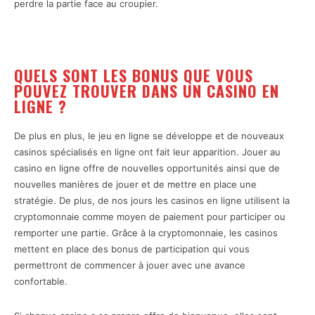
perdre la partie face au croupier.
QUELS SONT LES BONUS QUE VOUS
POUVEZ TROUVER DANS UN CASINO EN
LIGNE ?
De plus en plus, le jeu en ligne se développe et de nouveaux
casinos spécialisés en ligne ont fait leur apparition. Jouer au
casino en ligne offre de nouvelles opportunités ainsi que de
nouvelles manières de jouer et de mettre en place une
stratégie. De plus, de nos jours les casinos en ligne utilisent la
cryptomonnaie comme moyen de paiement pour participer ou
remporter une partie. Grâce à la cryptomonnaie, les casinos
mettent en place des bonus de participation qui vous
permettront de commencer à jouer avec une avance
confortable.