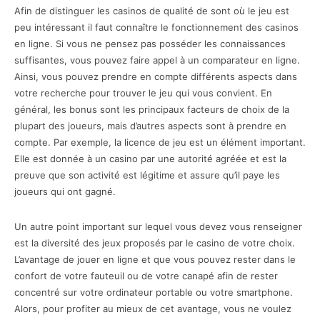
Afin de distinguer les casinos de qualité de sont où le jeu est
peu intéressant il faut connaître le fonctionnement des casinos
en ligne. Si vous ne pensez pas posséder les connaissances
suffisantes, vous pouvez faire appel à un comparateur en ligne.
Ainsi, vous pouvez prendre en compte différents aspects dans
votre recherche pour trouver le jeu qui vous convient. En
général, les bonus sont les principaux facteurs de choix de la
plupart des joueurs, mais d’autres aspects sont à prendre en
compte. Par exemple, la licence de jeu est un élément important.
Elle est donnée à un casino par une autorité agréée et est la
preuve que son activité est légitime et assure qu’il paye les
joueurs qui ont gagné.
Un autre point important sur lequel vous devez vous renseigner
est la diversité des jeux proposés par le casino de votre choix.
L’avantage de jouer en ligne et que vous pouvez rester dans le
confort de votre fauteuil ou de votre canapé afin de rester
concentré sur votre ordinateur portable ou votre smartphone.
Alors, pour profiter au mieux de cet avantage, vous ne voulez