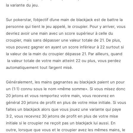
la variante du jeu.
Sur pokerstar, l’objectif d’une main de blackjack est de battre la
personne qui tient le jeu appelé, le croupier. Pour y arriver, vous
devriez avoir une main avec un score supérieur à celle du
croupier, mais sans dépasser une valeur totale de 21. De plus,
vous pouvez gagner en ayant un score inférieur à 22 surtout si
la valeur de la main du croupier dépasse 21. Par ailleurs, quand
la valeur totale de votre main atteint 22 ou plus, vous perdez
automatiquement tout l’argent misé.
Généralement, les mains gagnantes au blackjack paient un pour
un (1:1) connu sous le nom «même somme». Si vous misez donc
20 jetons et vous remportez votre main, vous recevrez en
général 20 jetons de profit en plus de votre mise initiale. Si vous
faites un blackjack alors que vous jouez une variante qui paye
3:2, vous recevrez 30 jetons de profit en plus de votre mise
initiale si le croupier ne reçoit pas un blackjack lui aussi. En
outre, lorsque que vous et le croupier avez les mêmes mains, le