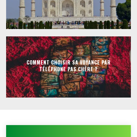
COMMENT CHOISIR SA VOYANCE PAR
TÉLÉPHONE PAS CHÈRE ?